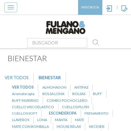
Toggle
MINORISTA
|
navigation
PRODUCTOS
>
BIENESTAR
>
ESCONDEROPA
BIENESTAR
VER TODOS
BIENESTAR
VER TODOS
ALMOHADON
ANTIFAZ
Aromaterapia
BOLSA LONA
BOLSAS
BUFF
BUFF INVIERNO
COMBO POCHOCLERO
CUELLO VISCOELASTICO
CUELLOS PLUSH
CUELLOS SOFT
ESCONDEROPA
FRENAVIENTO
LLAVEROS
LONA
MANTA
MATE
MATE CON BOMBILLA
MOUSE RELAX
NECESER