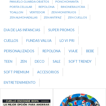
PANUELO GUARDA OBJETOS
PONCHOMANTA
PORTA CELULAR
REPOLONA
RINONERA LYCRA
TOALLON
VERTEDOR
ZEN MONSTRUOS
ZEN ALMOHADILLAS
ZEN ANTIFAZ
ZEN CUELLOS
DIA DE LAS INFANCIAS
SUPER PROMOS
CUELLOS
FUNDAS VALIJA
LO VI PRI
PERSONALIZADOS
REPOLONA
VIAJE
BEBE
TEEN
ZEN
DECO
SALE
SOFT TRENDY
SOFT PREMIUM
ACCESORIOS
ENTRETENIMIENTO