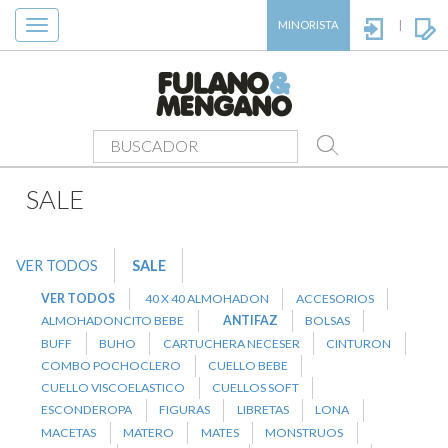
Toggle
MINORISTA
|
navigation
PRODUCTOS
>
SALE
>
ANTIFAZ
SALE
VER TODOS
SALE
VER TODOS
40 X 40 ALMOHADON
ACCESORIOS
ALMOHADONCITO BEBE
ANTIFAZ
BOLSAS
BUFF
BUHO
CARTUCHERA NECESER
CINTURON
COMBO POCHOCLERO
CUELLO BEBE
CUELLO VISCOELASTICO
CUELLOS SOFT
ESCONDEROPA
FIGURAS
LIBRETAS
LONA
MACETAS
MATERO
MATES
MONSTRUOS