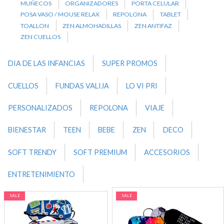
MUÑECOS
ORGANIZADORES
PORTA CELULAR
POSA VASO / MOUSE RELAX
REPOLONA
TABLET
TOALLON
ZEN ALMOHADILLAS
ZEN ANTIFAZ
ZEN CUELLOS
DIA DE LAS INFANCIAS
SUPER PROMOS
CUELLOS
FUNDAS VALIJA
LO VI PRI
PERSONALIZADOS
REPOLONA
VIAJE
BIENESTAR
TEEN
BEBE
ZEN
DECO
SOFT TRENDY
SOFT PREMIUM
ACCESORIOS
ENTRETENIMIENTO
SALE
SALE