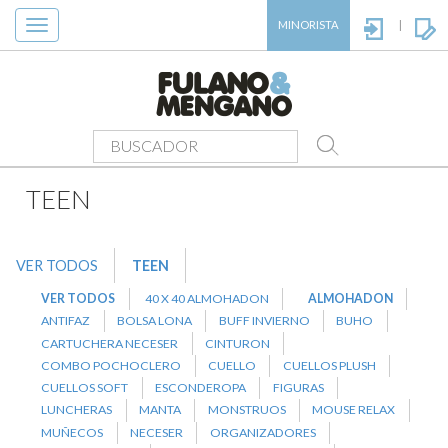
Toggle
MINORISTA
|
navigation
PRODUCTOS
>
TEEN
>
ALMOHADON
TEEN
VER TODOS
TEEN
VER TODOS
40 X 40 ALMOHADON
ALMOHADON
ANTIFAZ
BOLSA LONA
BUFF INVIERNO
BUHO
CARTUCHERA NECESER
CINTURON
COMBO POCHOCLERO
CUELLO
CUELLOS PLUSH
CUELLOS SOFT
ESCONDEROPA
FIGURAS
LUNCHERAS
MANTA
MONSTRUOS
MOUSE RELAX
MUÑECOS
NECESER
ORGANIZADORES