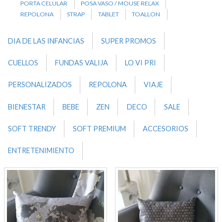
PORTA CELULAR
POSA VASO / MOUSE RELAX
REPOLONA
STRAP
TABLET
TOALLON
DIA DE LAS INFANCIAS
SUPER PROMOS
CUELLOS
FUNDAS VALIJA
LO VI PRI
PERSONALIZADOS
REPOLONA
VIAJE
BIENESTAR
BEBE
ZEN
DECO
SALE
SOFT TRENDY
SOFT PREMIUM
ACCESORIOS
ENTRETENIMIENTO