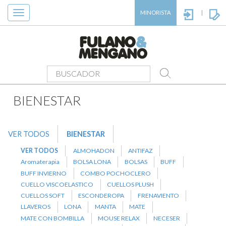
Toggle
MINORISTA
|
navigation
PRODUCTOS
>
BIENESTAR
>
PANUELO GUARDA OBJETOS
BIENESTAR
VER TODOS
BIENESTAR
VER TODOS
ALMOHADON
ANTIFAZ
Aromaterapia
BOLSA LONA
BOLSAS
BUFF
BUFF INVIERNO
COMBO POCHOCLERO
CUELLO VISCOELASTICO
CUELLOS PLUSH
CUELLOS SOFT
ESCONDEROPA
FRENAVIENTO
LLAVEROS
LONA
MANTA
MATE
MATE CON BOMBILLA
MOUSE RELAX
NECESER