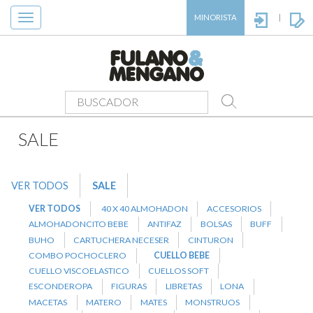
Toggle
MINORISTA
|
navigation
PRODUCTOS
>
SALE
>
CUELLO BEBE
SALE
VER TODOS
SALE
VER TODOS
40 X 40 ALMOHADON
ACCESORIOS
ALMOHADONCITO BEBE
ANTIFAZ
BOLSAS
BUFF
BUHO
CARTUCHERA NECESER
CINTURON
COMBO POCHOCLERO
CUELLO BEBE
CUELLO VISCOELASTICO
CUELLOS SOFT
ESCONDEROPA
FIGURAS
LIBRETAS
LONA
MACETAS
MATERO
MATES
MONSTRUOS