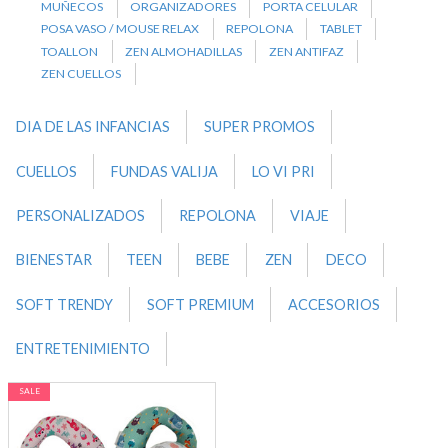
MUÑECOS
ORGANIZADORES
PORTA CELULAR
POSA VASO / MOUSE RELAX
REPOLONA
TABLET
TOALLON
ZEN ALMOHADILLAS
ZEN ANTIFAZ
ZEN CUELLOS
DIA DE LAS INFANCIAS
SUPER PROMOS
CUELLOS
FUNDAS VALIJA
LO VI PRI
PERSONALIZADOS
REPOLONA
VIAJE
BIENESTAR
TEEN
BEBE
ZEN
DECO
SOFT TRENDY
SOFT PREMIUM
ACCESORIOS
ENTRETENIMIENTO
SALE