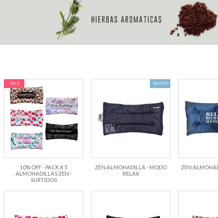
SALE
NUEVO
10% OFF - PACK X 5
ZEN ALMOHADILLA - MODO
ZEN ALMOHADI
ALMOHADILLAS ZEN -
RELAX
SURTIDOS