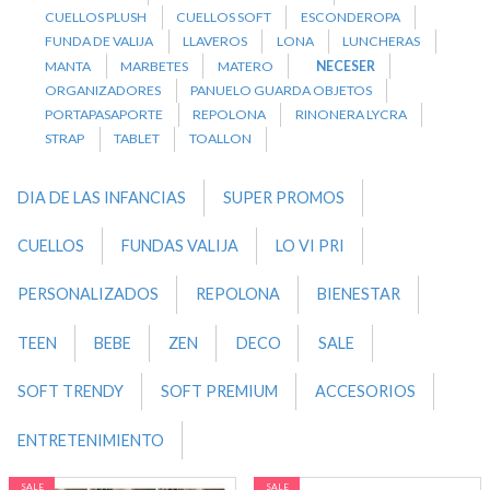
CUELLOS PLUSH
CUELLOS SOFT
ESCONDEROPA
FUNDA DE VALIJA
LLAVEROS
LONA
LUNCHERAS
MANTA
MARBETES
MATERO
NECESER
ORGANIZADORES
PANUELO GUARDA OBJETOS
PORTAPASAPORTE
REPOLONA
RINONERA LYCRA
STRAP
TABLET
TOALLON
DIA DE LAS INFANCIAS
SUPER PROMOS
CUELLOS
FUNDAS VALIJA
LO VI PRI
PERSONALIZADOS
REPOLONA
BIENESTAR
TEEN
BEBE
ZEN
DECO
SALE
SOFT TRENDY
SOFT PREMIUM
ACCESORIOS
ENTRETENIMIENTO
SALE
SALE