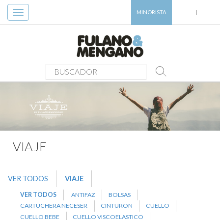
Toggle
MINORISTA
|
navigation
PRODUCTOS
>
VIAJE
>
NECESER
VIAJE
VER TODOS
VIAJE
VER TODOS
ANTIFAZ
BOLSAS
CARTUCHERA NECESER
CINTURON
CUELLO
CUELLO BEBE
CUELLO VISCOELASTICO