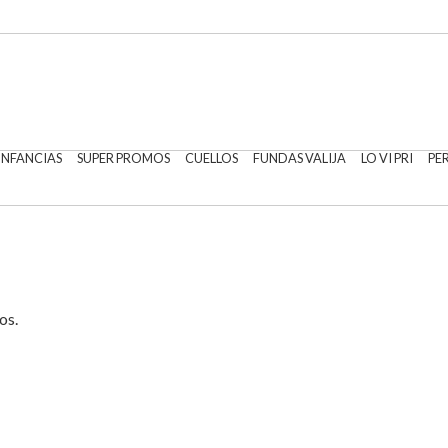
 INFANCIAS
SUPER PROMOS
CUELLOS
FUNDAS VALIJA
LO VI PRI
PE
os.